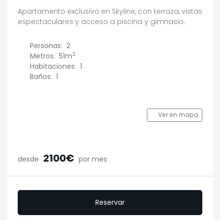
Apartamento exclusivo en Skyline, con terraza, vistas
espectaculares y acceso a piscina y gimnasio.
Personas:
2
2
Metros:
51m
Habitaciones:
1
Baños:
1
Ver en mapa
2100€
desde
por mes
Reservar