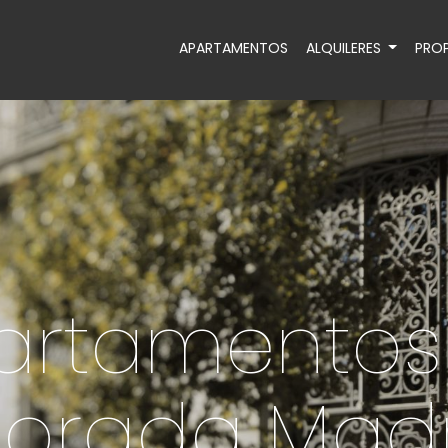
APARTAMENTOS
ALQUILERES
PROP
artamentos
orada Madr