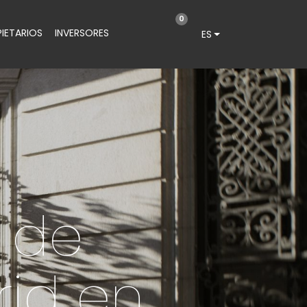
0
IETARIOS
INVERSORES
ES
 de
id en