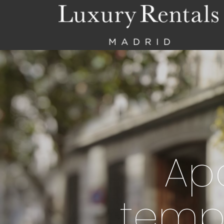
Ap
temp