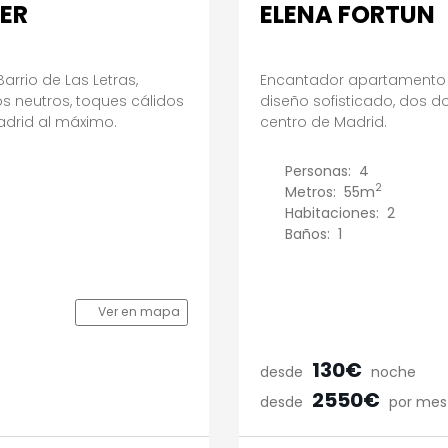
ER
ELENA FORTUN
rrio de Las Letras,
Encantador apartamento de
s neutros, toques cálidos
diseño sofisticado, dos do
adrid al máximo.
centro de Madrid.
Personas:
4
2
Metros:
55m
Habitaciones:
2
Baños:
1
Ver en mapa
130€
desde
noche
2550€
desde
por mes