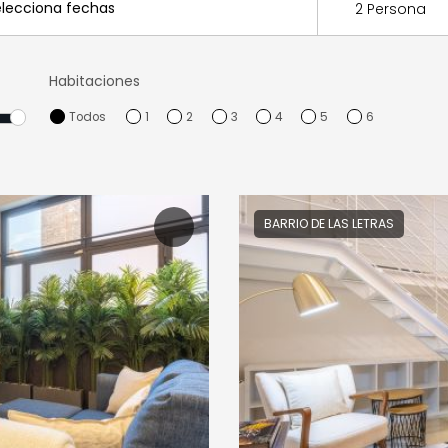
2 Persona
Habitaciones
Todos
1
2
3
4
5
6
BARRIO DE LAS LETRAS