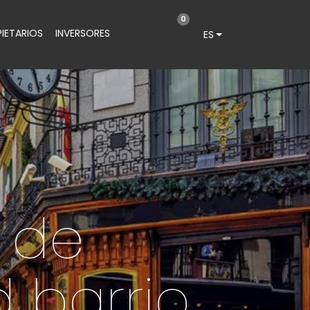
0
IETARIOS
INVERSORES
ES
 de
 barrio