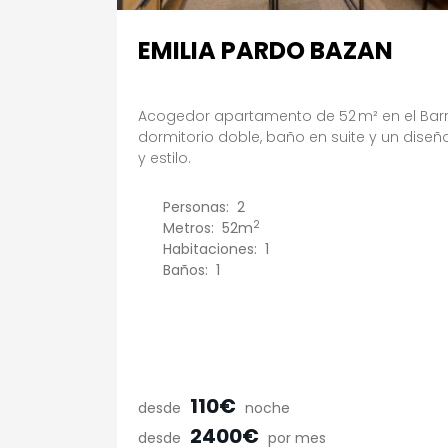
EMILIA PARDO BAZAN
Acogedor apartamento de 52 m² en el Barri
dormitorio doble, baño en suite y un diseño
y estilo.
Personas:
2
2
Metros:
52m
Habitaciones:
1
Baños:
1
110€
desde
noche
2400€
desde
por mes