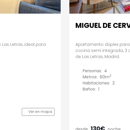
MIGUEL DE CER
Las Letras, ideal para
Apartamento dúplex para
cocina semi integrada, 3
de Las Letras, Madrid.
Personas:
4
2
Metros:
60m
Habitaciones:
2
Baños:
1
Ver en mapa
130€
desde
noche