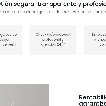
tión segura, transparente y profesi
ro equipo se encarga de todo, con estándares super
igurosa de
Check-in/check-out
Limpieza
nos con
profesional y
manten
n de perfil
atención 24/7
con
Rentabil
garantiz