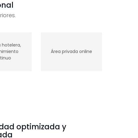
onal
iores.
 hotelera,
imiento
Área privada online
tinuo
idad optimizada y
ada