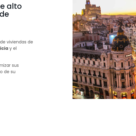
e alto
 de
 de viviendas de
icia
y el
mizar sus
do de su