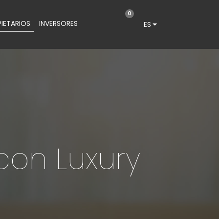
0
IETARIOS
INVERSORES
ES
con Luxury