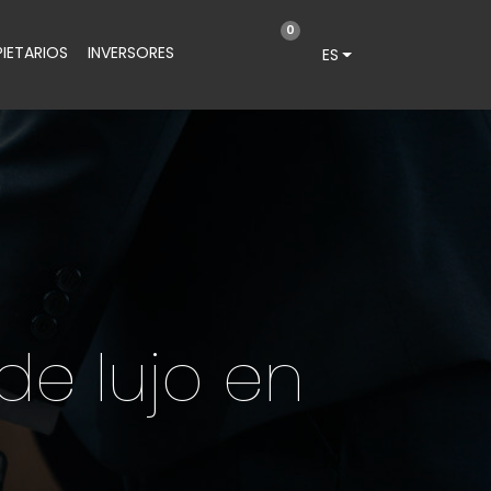
0
IETARIOS
INVERSORES
ES
de lujo en