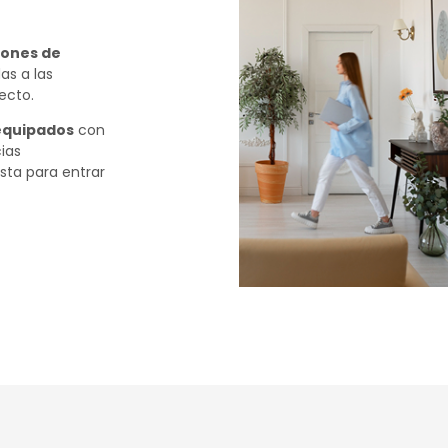
iones de
as a las
ecto.
equipados
con
ias
ista para entrar