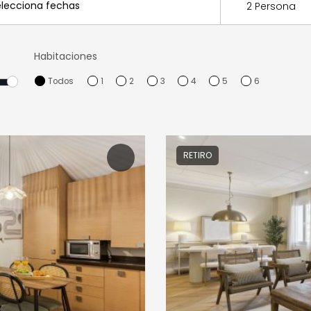
2 Persona
Habitaciones
Todos
1
2
3
4
5
6
RETIRO