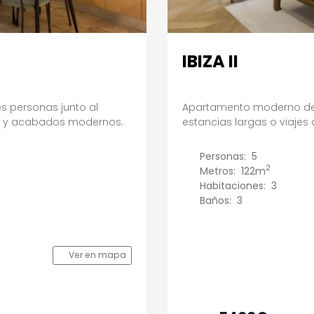
IBIZA II
s personas junto al
Apartamento moderno de 3
ada y acabados modernos.
estancias largas o viajes
Personas:
5
2
Metros:
122m
Habitaciones:
3
Baños:
3
Ver en mapa