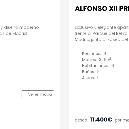
ALFONSO XII PR
s y diseño moderno,
Exclusivo y elegante apa
as de Madrid.
frente al Parque del Retir
Madrid, junto al Paseo del 
Personas:
9
2
Metros:
321m
Habitaciones:
6
Baños:
5
Aseos:
1
Ver en mapa
11.400€
desde
por m