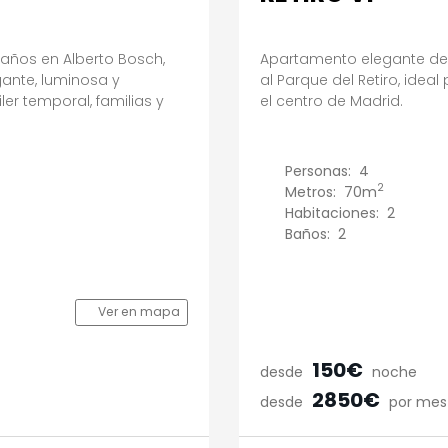
baños en Alberto Bosch,
Apartamento elegante de 
egante, luminosa y
al Parque del Retiro, idea
er temporal, familias y
el centro de Madrid.
Personas:
4
2
Metros:
70m
Habitaciones:
2
Baños:
2
Ver en mapa
150€
desde
noche
2850€
desde
por mes