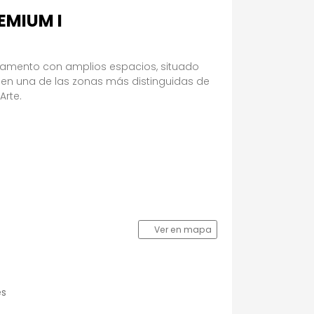
EMIUM I
rtamento con amplios espacios, situado
o, en una de las zonas más distinguidas de
Arte.
Ver en mapa
es