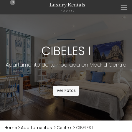
0
CIBELES I
Apartamento de temporada en Madrid Centro
Ver Fotos
Home
>
Apartamentos
>
Centro
>
CIBELES I