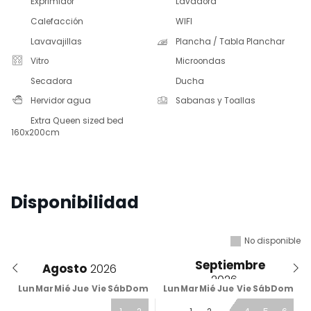
Exprimidor
Lavadora
Calefacción
WIFI
Lavavajillas
Plancha / Tabla Planchar
Vitro
Microondas
Secadora
Ducha
Hervidor agua
Sabanas y Toallas
Extra Queen sized bed
160x200cm
Disponibilidad
No disponible
Septiembre
Agosto
Lun
Mar
Mié
Jue
Vie
Sáb
Dom
Lun
Mar
Mié
Jue
Vie
Sáb
Dom