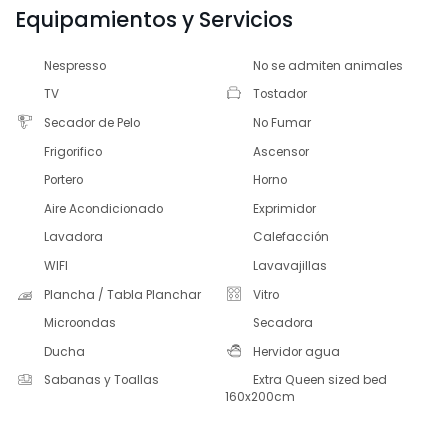
Equipamientos y Servicios
Nespresso
No se admiten animales
TV
Tostador
Secador de Pelo
No Fumar
Frigorifico
Ascensor
Portero
Horno
Aire Acondicionado
Exprimidor
Lavadora
Calefacción
WIFI
Lavavajillas
Plancha / Tabla Planchar
Vitro
Microondas
Secadora
Ducha
Hervidor agua
Sabanas y Toallas
Extra Queen sized bed
160x200cm