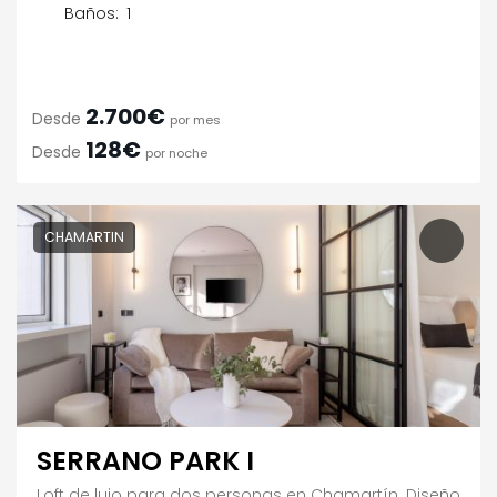
Baños:
1
2.700€
Desde
por mes
128€
Desde
por noche
CHAMARTIN
SERRANO PARK I
Loft de lujo para dos personas en Chamartín. Diseño