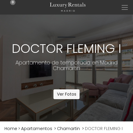
0
DOCTOR FLEMING I
Apartamento de temporada en Madrid
Chamartin
Ver Fotos
Home
>
Apartamentos
>
Chamartin
>
DOCTOR FLEMING I