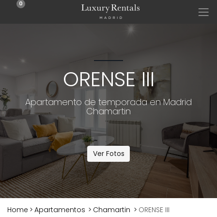
0
ORENSE III
Apartamento de temporada en Madrid
Chamartin
Ver Fotos
Home
>
Apartamentos
>
Chamartin
>
ORENSE III