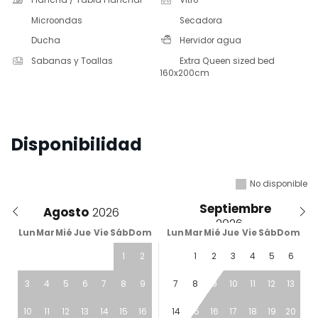
Plancha / Tabla Planchar
Vitro
Microondas
Secadora
Ducha
Hervidor agua
Sabanas y Toallas
Extra Queen sized bed
160x200cm
Disponibilidad
No disponible
Septiembre
Agosto
Lun
Mar
Mié
Jue
Vie
Sáb
Dom
Lun
Mar
Mié
Jue
Vie
Sáb
Dom
1
2
1
2
3
4
5
6
3
4
5
6
7
8
9
7
8
9
10
11
12
13
10
11
12
13
14
15
16
14
15
16
17
18
19
20