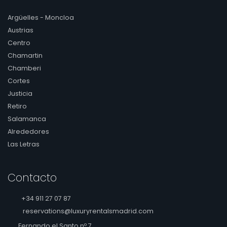
Argüelles - Moncloa
Austrias
Centro
Chamartin
Chamberi
Cortes
Justicia
Retiro
Salamanca
Alrededores
Las Letras
Contacto
+34 911 27 07 87
reservations@luxuryrentalsmadrid.com
Fernando el Santo nº 7