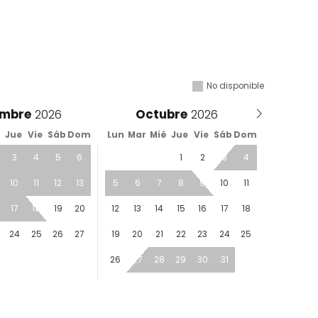
No disponible
embre
Octubre
é
Jue
Vie
Sáb
Dom
Lun
Mar
Mié
Jue
Vie
Sáb
Dom
3
4
5
6
1
2
3
4
10
11
12
13
5
6
7
8
9
10
11
17
18
19
20
12
13
14
15
16
17
18
24
25
26
27
19
20
21
22
23
24
25
26
27
28
29
30
31