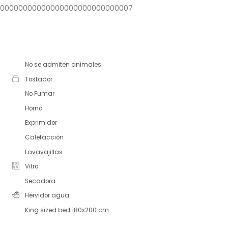
181200000000000000000000000000007
No se admiten animales
Tostador
No Fumar
Horno
Exprimidor
Calefacción
Lavavajillas
Vitro
Secadora
Hervidor agua
King sized bed 180x200 cm