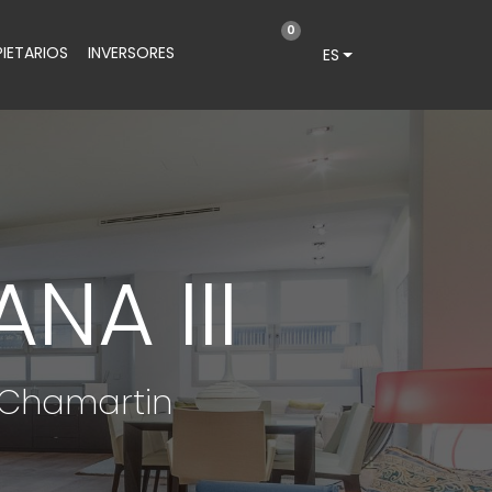
0
IETARIOS
INVERSORES
ES
NA III
 Chamartin