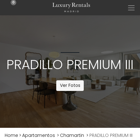
0
PRADILLO PREMIUM III
Ver Fotos
Home
>
Apartamentos
>
Chamartin
>
PRADILLO PREMIUM III