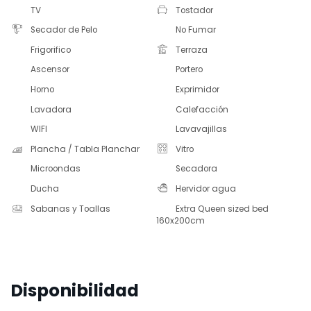
TV
Tostador
Secador de Pelo
No Fumar
Frigorifico
Terraza
Ascensor
Portero
Horno
Exprimidor
Lavadora
Calefacción
WIFI
Lavavajillas
Plancha / Tabla Planchar
Vitro
Microondas
Secadora
Ducha
Hervidor agua
Sabanas y Toallas
Extra Queen sized bed
160x200cm
Disponibilidad