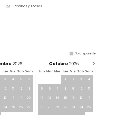
Sabanas y Toallas
No disponible
embre
Octubre
é
Jue
Vie
Sáb
Dom
Lun
Mar
Mié
Jue
Vie
Sáb
Dom
3
4
5
6
1
2
3
4
10
11
12
13
5
6
7
8
9
10
11
17
18
19
20
12
13
14
15
16
17
18
24
25
26
27
19
20
21
22
23
24
25