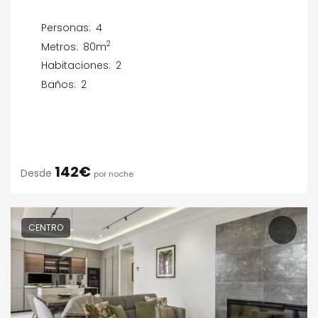
Personas:
4
2
Metros:
80m
Habitaciones:
2
Baños:
2
142€
Desde
por noche
CENTRO