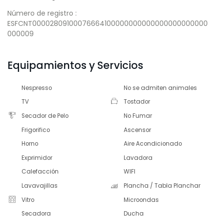
Número de registro :
ESFCNT00002809100076664100000000000000000000000
000009
Equipamientos y Servicios
Nespresso
No se admiten animales
TV
Tostador
Secador de Pelo
No Fumar
Frigorifico
Ascensor
Horno
Aire Acondicionado
Exprimidor
Lavadora
Calefacción
WIFI
Lavavajillas
Plancha / Tabla Planchar
Vitro
Microondas
Secadora
Ducha