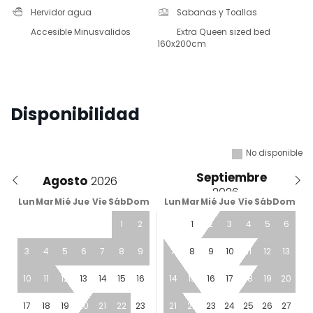
Hervidor agua
Sabanas y Toallas
Accesible Minusvalidos
Extra Queen sized bed
160x200cm
Disponibilidad
No disponible
Septiembre
Agosto
Lun
Mar
Mié
Jue
Vie
Sáb
Dom
Lun
Mar
Mié
Jue
Vie
Sáb
Dom
1
2
1
2
3
4
5
6
3
4
5
6
7
8
9
7
8
9
10
11
12
13
10
11
12
13
14
15
16
14
15
16
17
18
19
20
17
18
19
20
21
22
23
21
22
23
24
25
26
27