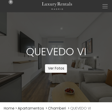
0
QUEVEDO VI
Ver Fotos
Home
>
Apartamentos
>
Chamberi
>
QUEVEDO VI