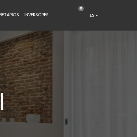
0
IETARIOS
INVERSORES
ES
I