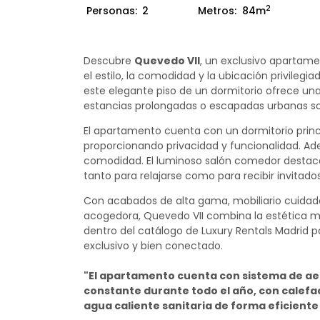
2
Personas:
2
Metros:
84m
Descubre
Quevedo VII
, un exclusivo apartame
el estilo, la comodidad y la ubicación privileg
este elegante piso de un dormitorio ofrece una
estancias prolongadas o escapadas urbanas so
El apartamento cuenta con un dormitorio princi
proporcionando privacidad y funcionalidad. Ad
comodidad. El luminoso salón comedor destaca
tanto para relajarse como para recibir invitados
Con acabados de alta gama, mobiliario cuida
acogedora, Quevedo VII combina la estética 
dentro del catálogo de Luxury Rentals Madrid p
exclusivo y bien conectado.
"El apartamento cuenta con sistema de aer
constante durante todo el año, con calefac
agua caliente sanitaria de forma eficiente 