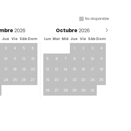
No disponible
embre
Octubre
é
Jue
Vie
Sáb
Dom
Lun
Mar
Mié
Jue
Vie
Sáb
Dom
3
4
5
6
1
2
3
4
10
11
12
13
5
6
7
8
9
10
11
17
18
19
20
12
13
14
15
16
17
18
24
25
26
27
19
20
21
22
23
24
25
26
27
28
29
30
31