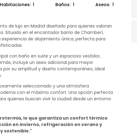
Habitaciones:
1
Baños:
1
Aseos:
1
nto de lujo en Madrid diseñado para quienes valoran
iada. Situado en el encantador barrio de Chamberí,
 experiencia de alojamiento única, perfecta para
fisticadas.
pal con baño en suite y un espacioso vestidor,
emás, incluye un aseo adicional para mayor
 por su amplitud y diseño contemporáneo, ideal
.
dosamente seleccionado y una atmósfera
moderna con el máximo confort. Una opción perfecta
ara quienes buscan vivir la ciudad desde un entorno
otermia, lo que garantiza un confort térmico
ción en invierno, refrigeración en verano y
y sostenible."