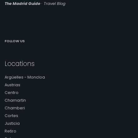
The Madrid Guide
· Travel Blog
FOLLOW US
Locations
Argüelles - Moncloa
Austrias
Centro
Chamartin
Chamberi
Cortes
Justicia
Retiro