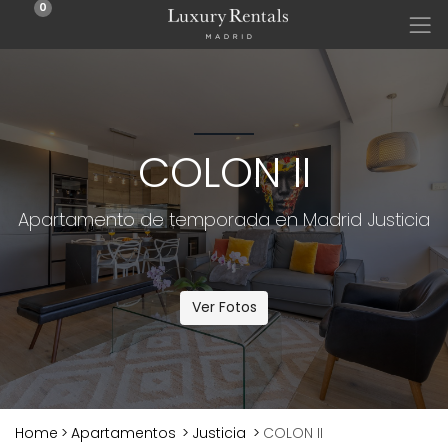
0
COLON II
Apartamento de temporada en Madrid Justicia
Ver Fotos
Home
>
Apartamentos
>
Justicia
>
COLON II