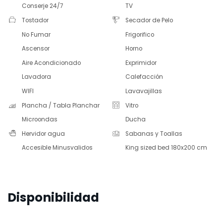
Conserje 24/7
TV
Tostador
Secador de Pelo
No Fumar
Frigorifico
Ascensor
Horno
Aire Acondicionado
Exprimidor
Lavadora
Calefacción
WIFI
Lavavajillas
Plancha / Tabla Planchar
Vitro
Microondas
Ducha
Hervidor agua
Sabanas y Toallas
Accesible Minusvalidos
King sized bed 180x200 cm
Disponibilidad