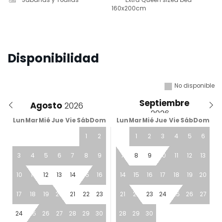
Sabanas y Toallas
Extra Queen sized bed
160x200cm
Disponibilidad
No disponible
Septiembre
Agosto
Lun
Mar
Mié
Jue
Vie
Sáb
Dom
Lun
Mar
Mié
Jue
Vie
Sáb
Dom
1
2
1
2
3
4
5
6
3
4
5
6
7
8
9
7
8
9
10
11
12
13
10
11
12
13
14
15
16
14
15
16
17
18
19
20
17
18
19
20
21
22
23
21
22
23
24
25
26
27
24
25
26
27
28
29
30
28
29
30