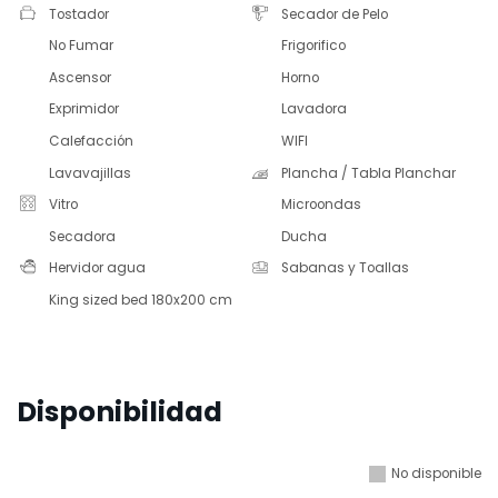
Tostador
Secador de Pelo
No Fumar
Frigorifico
Ascensor
Horno
Exprimidor
Lavadora
Calefacción
WIFI
Lavavajillas
Plancha / Tabla Planchar
Vitro
Microondas
Secadora
Ducha
Hervidor agua
Sabanas y Toallas
King sized bed 180x200 cm
Disponibilidad
No disponible