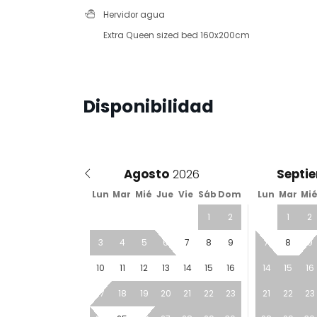
Hervidor agua
Extra Queen sized bed 160x200cm
Disponibilidad
Agosto
Septi
Lun
Mar
Mié
Jue
Vie
Sáb
Dom
Lun
Mar
Mi
1
2
1
2
3
4
5
6
7
8
9
7
8
9
10
11
12
13
14
15
16
14
15
16
17
18
19
20
21
22
23
21
22
23