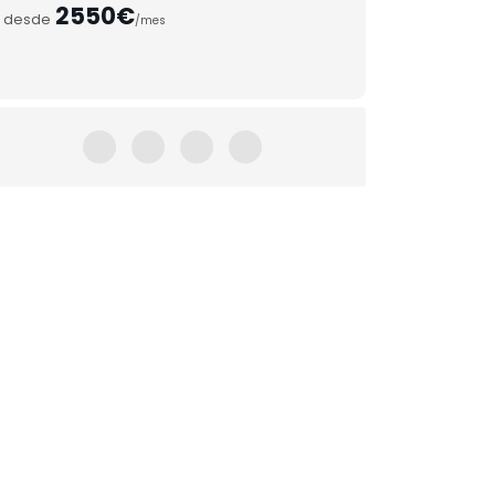
2550€
desde
/mes