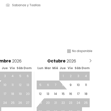
Sabanas y Toallas
No disponible
embre
Octubre
é
Jue
Vie
Sáb
Dom
Lun
Mar
Mié
Jue
Vie
Sáb
Dom
3
4
5
6
1
2
3
4
10
11
12
13
5
6
7
8
9
10
11
17
18
19
20
12
13
14
15
16
17
18
24
25
26
27
19
20
21
22
23
24
25