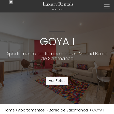
0
GOYA I
Apartamento de temporada en Madrid Barrio
de Salamanca
Ver Fotos
Home
>
Apartamentos
>
Barrio de Salamanca
>
GOYA I