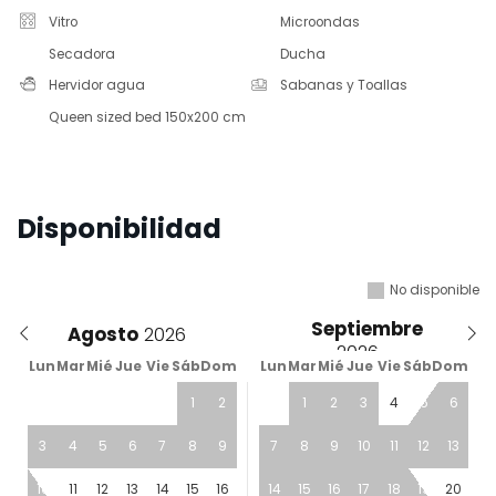
Vitro
Microondas
Secadora
Ducha
Hervidor agua
Sabanas y Toallas
Queen sized bed 150x200 cm
Disponibilidad
No disponible
Septiembre
Agosto
Lun
Mar
Mié
Jue
Vie
Sáb
Dom
Lun
Mar
Mié
Jue
Vie
Sáb
Dom
1
2
1
2
3
4
5
6
3
4
5
6
7
8
9
7
8
9
10
11
12
13
10
11
12
13
14
15
16
14
15
16
17
18
19
20