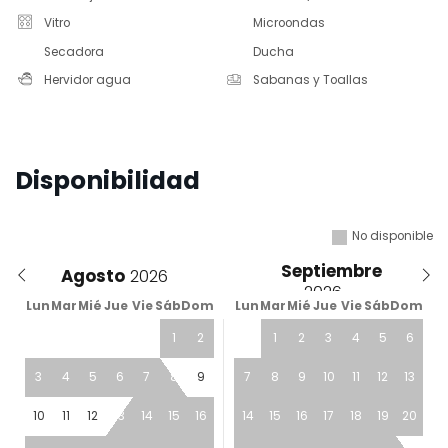
Vitro
Microondas
Secadora
Ducha
Hervidor agua
Sabanas y Toallas
Disponibilidad
No disponible
Septiembre
Agosto
Lun
Mar
Mié
Jue
Vie
Sáb
Dom
Lun
Mar
Mié
Jue
Vie
Sáb
Dom
1
2
1
2
3
4
5
6
3
4
5
6
7
8
9
7
8
9
10
11
12
13
10
11
12
13
14
15
16
14
15
16
17
18
19
20