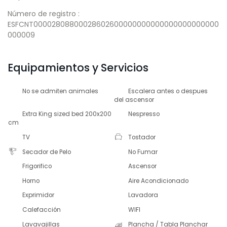
Número de registro :
ESFCNT00002808800028602600000000000000000000000
000009
Equipamientos y Servicios
No se admiten animales
Escalera antes o despues
del ascensor
Extra King sized bed 200x200
Nespresso
cm
TV
Tostador
Secador de Pelo
No Fumar
Frigorifico
Ascensor
Horno
Aire Acondicionado
Exprimidor
Lavadora
Calefacción
WIFI
Lavavajillas
Plancha / Tabla Planchar