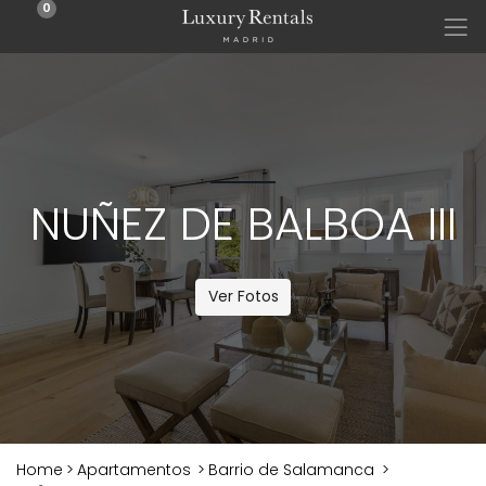
0
NUÑEZ DE BALBOA III
Ver Fotos
Home
>
Apartamentos
>
Barrio de Salamanca
>