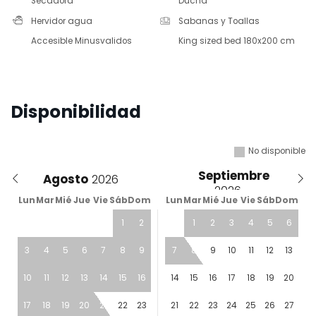
Secadora
Ducha
Hervidor agua
Sabanas y Toallas
Accesible Minusvalidos
King sized bed 180x200 cm
Disponibilidad
No disponible
Septiembre
Agosto
Lun
Mar
Mié
Jue
Vie
Sáb
Dom
Lun
Mar
Mié
Jue
Vie
Sáb
Dom
1
2
1
2
3
4
5
6
3
4
5
6
7
8
9
7
8
9
10
11
12
13
10
11
12
13
14
15
16
14
15
16
17
18
19
20
17
18
19
20
21
22
23
21
22
23
24
25
26
27