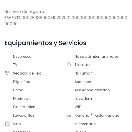
Número de registro :
ESHFNT000028088000310202002000000000000000000000
00000
Equipamientos y Servicios
Nespresso
No se admiten animales
TV
Tostador
Secador de Pelo
No Fumar
Frigorifico
Ascensor
Horno
Aire Acondicionado
Exprimidor
Lavadora
Calefacción
WIFI
Lavavajillas
Plancha / Tabla Planchar
Vitro
Microondas