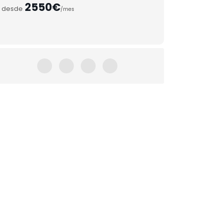
2550€
desde
/mes