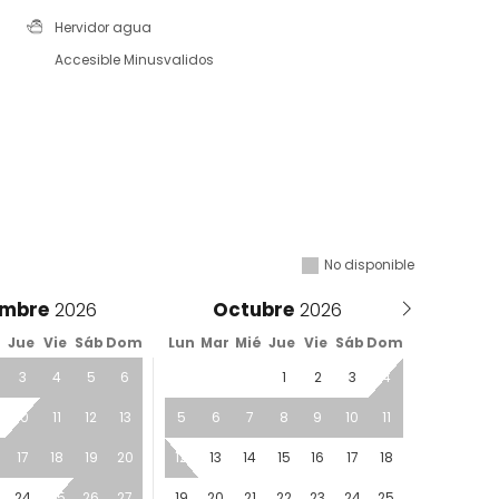
Hervidor agua
Accesible Minusvalidos
No disponible
embre
Octubre
é
Jue
Vie
Sáb
Dom
Lun
Mar
Mié
Jue
Vie
Sáb
Dom
3
4
5
6
1
2
3
4
10
11
12
13
5
6
7
8
9
10
11
17
18
19
20
12
13
14
15
16
17
18
24
25
26
27
19
20
21
22
23
24
25