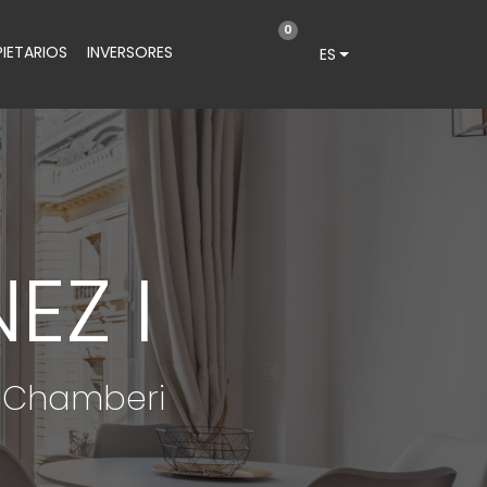
0
IETARIOS
INVERSORES
ES
EZ I
 Chamberi