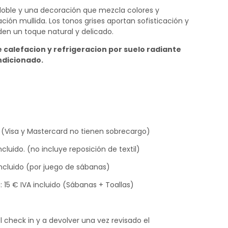
doble y una decoración que mezcla colores y
ón mullida. Los tonos grises aportan sofisticación y
den un toque natural y delicado.
 calefacion y refrigeracion por suelo radiante
ndicionado.
 (Visa y Mastercard no tienen sobrecargo)
cluido. (no incluye reposición de textil)
 incluido (por juego de sábanas)
: 15 € IVA incluido (Sábanas + Toallas)
 check in y a devolver una vez revisado el