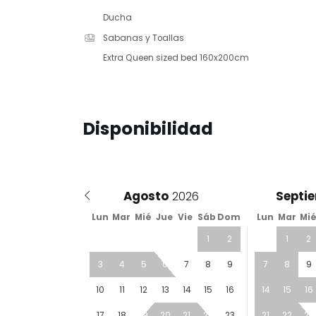
Ducha
Sabanas y Toallas
Extra Queen sized bed 160x200cm
Disponibilidad
Agosto
Septi
Lun
Mar
Mié
Jue
Vie
Sáb
Dom
Lun
Mar
Mi
1
2
1
2
3
4
5
6
7
8
9
7
8
9
10
11
12
13
14
15
16
14
15
16
17
18
19
20
21
22
23
21
22
23