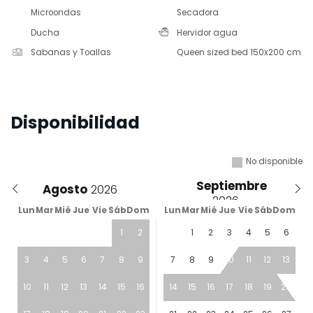
Microondas
Secadora
Ducha
Hervidor agua
Sabanas y Toallas
Queen sized bed 150x200 cm
Disponibilidad
No disponible
Septiembre
Agosto
Lun
Mar
Mié
Jue
Vie
Sáb
Dom
Lun
Mar
Mié
Jue
Vie
Sáb
Dom
1
2
1
2
3
4
5
6
3
4
5
6
7
8
9
7
8
9
10
11
12
13
10
11
12
13
14
15
16
14
15
16
17
18
19
20