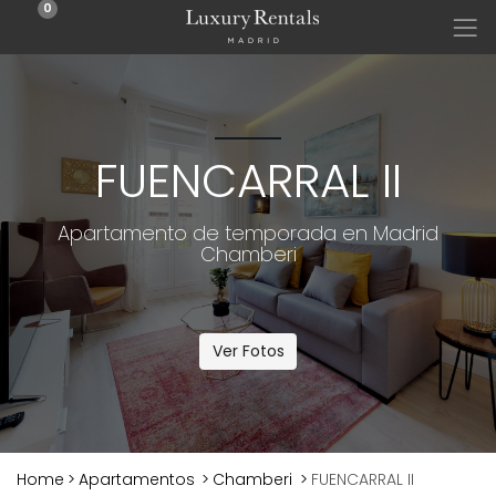
0
FUENCARRAL II
Apartamento de temporada en Madrid
Chamberi
Ver Fotos
Home
>
Apartamentos
>
Chamberi
>
FUENCARRAL II